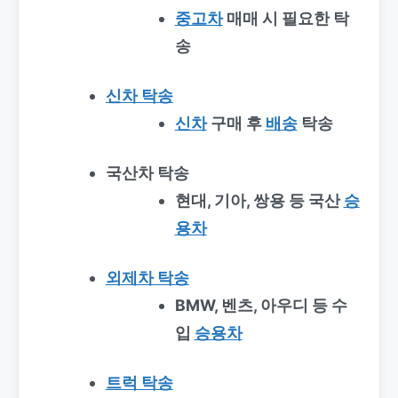
중고차
매매 시 필요한 탁
송
신차 탁송
신차
구매 후
배송
탁송
국산차 탁송
현대, 기아, 쌍용 등 국산
승
용차
외제차 탁송
BMW, 벤츠, 아우디 등 수
입
승용차
트럭 탁송