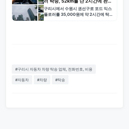
러 탁송, 52km를 단 2시간에 완료
한 사례
구리시에서 수원시 권선구로 포드 익스
플로러를 35,000원에 약 2시간에 탁송
완료한 사례. 52km 장거리 탁송의 효율
성과 금메달탁송의 신속한 배차 서비스
를 소개합니다.
#구리시 자동차 차량 탁송 업체, 전화번호, 비용
#자동차
#차량
#탁송