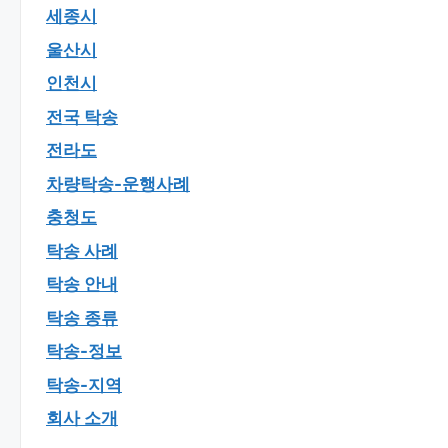
세종시
울산시
인천시
전국 탁송
전라도
차량탁송-운행사례
충청도
탁송 사례
탁송 안내
탁송 종류
탁송-정보
탁송-지역
회사 소개