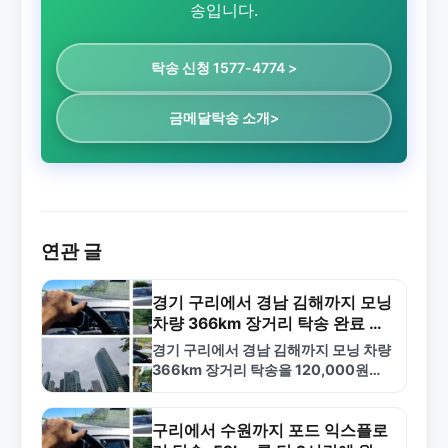
송입니다.
탁송 신청 1577-4774 >
금메달탁송 소개>
연관 글
경기 구리에서 경남 김해까지 모닝
차량 366km 장거리 탁송 완료 사
례
경기 구리에서 경남 김해까지 모닝 차량
366km 장거리 탁송을 120,000원에
완료한 사례입니다. 안전한 차량 검수와
빠른 배차로 신뢰할 수 있는 탁송 서비스
를…
구리에서 수원까지 포드 익스플로