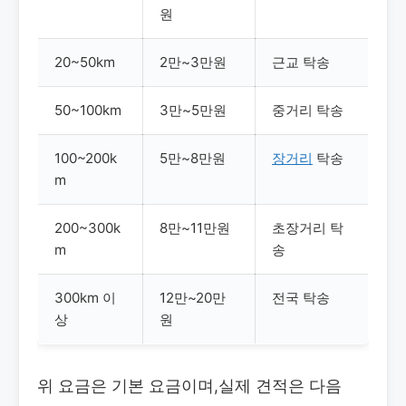
원
20~50km
2만~3만원
근교 탁송
50~100km
3만~5만원
중거리 탁송
100~200k
5만~8만원
장거리
탁송
m
200~300k
8만~11만원
초장거리 탁
m
송
300km 이
12만~20만
전국 탁송
상
원
위 요금은 기본 요금이며,실제 견적은 다음