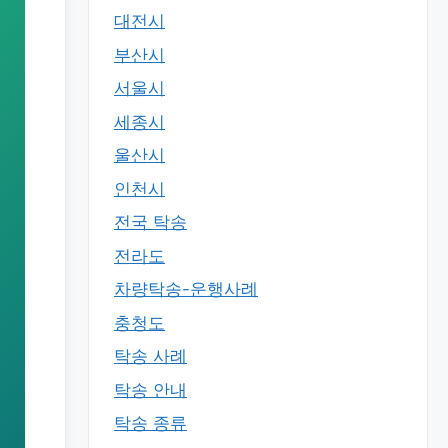
대전시
부산시
서울시
세종시
울산시
인천시
전국 탁송
전라도
차량탁송-운행사례
충청도
탁송 사례
탁송 안내
탁송 종류