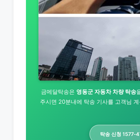
금메달탁송은
영동군 자동차 차량 탁송
을
주시면 20분내에 탁송 기사를 고객님 
탁송 신청 1577-4