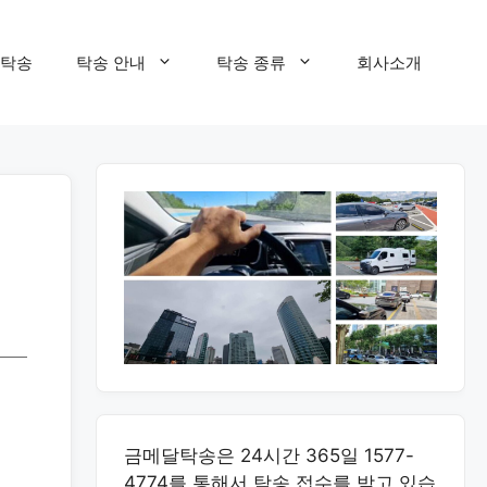
탁송
탁송 안내
탁송 종류
회사소개
금메달탁송은 24시간 365일 1577-
4774를 통해서 탁송 접수를 받고 있습